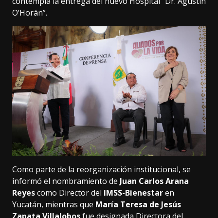
contempla la entrega del nuevo Hospital “Dr. Agustín
O’Horán”.
Como parte de la reorganización institucional, se
informó el nombramiento de
Juan Carlos Arana
Reyes
como Director del
IMSS-Bienestar
en
Yucatán, mientras que
María Teresa de Jesús
Zapata Villalobos
fue designada Directora del