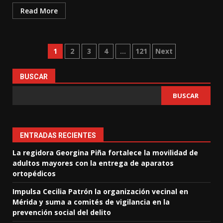
Read More
Paginación
1
2
3
4
…
121
Next
de
BUSCAR
entradas
BUSCAR
ENTRADAS RECIENTES
La regidora Georgina Piña fortalece la movilidad de
adultos mayores con la entrega de aparatos
ortopédicos
Impulsa Cecilia Patrón la organización vecinal en
Mérida y suma a comités de vigilancia en la
prevención social del delito