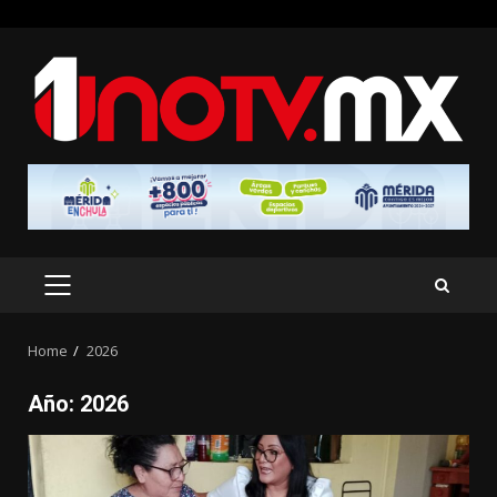
Skip
to
content
PRIMARY
MENU
Home
2026
Año:
2026