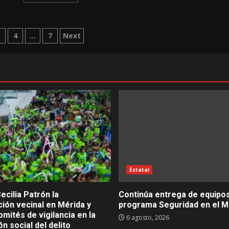
ación
3
4
…
7
Next
das
Estatal
ecilia Patrón la
Continúa entrega de equipos
ión vecinal en Mérida y
programa Seguridad en el M
mités de vigilancia en la
6 agosto, 2026
n social del delito