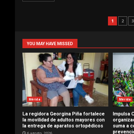
Pagin
1
2
de
entra
YOU MAY HAVE MISSED
Mérida
Mérida
La regidora Georgina Piña fortalece
Impulsa C
la movilidad de adultos mayores con
organizac
la entrega de aparatos ortopédicos
suma a co
prevenció
6 agosto, 2026