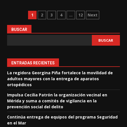
Paginación
1
2
3
4
…
12
Next
de
BUSCAR
entradas
BUSCAR
ENTRADAS RECIENTES
La regidora Georgina Piña fortalece la movilidad de
adultos mayores con la entrega de aparatos
ortopédicos
Impulsa Cecilia Patrón la organización vecinal en
Mérida y suma a comités de vigilancia en la
prevención social del delito
Continúa entrega de equipos del programa Seguridad
en el Mar