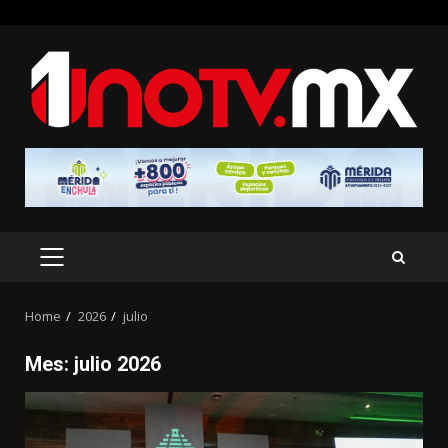
Skip
to
content
PRIMARY
MENU
Home
2026
julio
Mes:
julio 2026