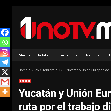
Skip
to
content
Mérida
Estatal
Internacional
Nacional
T
Home
2026
febrero
17
Yucatán y Unión Europea acuer
Estatal
Yucatán y Unión Eu
ruta por el trabajo 