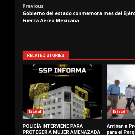
Post
Previous
Gobierno del estado conmemora mes del Ejérc
navigation
Fuerza Aérea Mexicana
RELATED STORIES
Estatal
Estatal
POLICÍA INTERVIENE PARA
Arriban a 
PROTEGER A MUJER AMENAZADA
para el Parqu