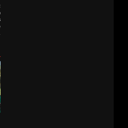
t
a
s
e
,