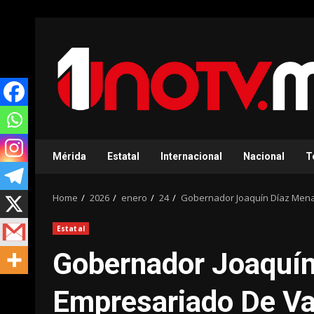
Skip
to
content
Mérida
Estatal
Internacional
Nacional
T
Home
2026
enero
24
Gobernador Joaquín Díaz Mena 
Estatal
Gobernador Joaquín
Empresariado De Va