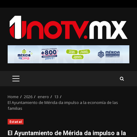
Skip
to
content
PRIMARY
MENU
Home
2026
enero
13
El Ayuntamiento de Mérida da impulso a la economía de las
familias
Estatal
El Ayuntamiento de Mérida da impulso a la