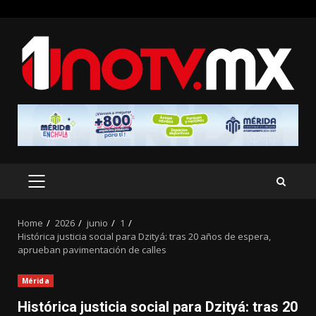
Skip
to
content
PRIMARY
MENU
Home
2026
junio
1
Histórica justicia social para Dzityá: tras 20 años de espera,
aprueban pavimentación de calles
Mérida
Histórica justicia social para Dzityá: tras 20