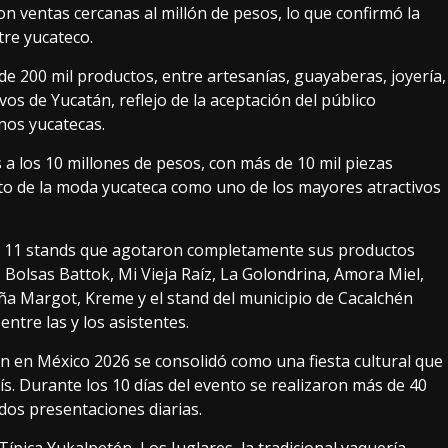
on ventas cercanas al millón de pesos, lo que confirmó la
tre yucateco.
 de 200 mil productos, entre artesanías, guayaberas, joyería,
ivos de Yucatán, reflejo de la aceptación del público
nos yucatecas.
 a los 10 millones de pesos, con más de 10 mil piezas
nto de la moda yucateca como uno de los mayores atractivos
 en 11 stands que agotaron completamente sus productos
 Bolsas Battok, Mi Vieja Raíz, La Golondrina, Amora Miel,
ña Margot, Kreme y el stand del municipio de Cacalchén
ntre las y los asistentes.
 en México 2026 se consolidó como una fiesta cultural que
aís. Durante los 10 días del evento se realizaron más de 40
 dos presentaciones diarias.
 Típica Yukalpetén, Los Juglares, la tradicional vaquería