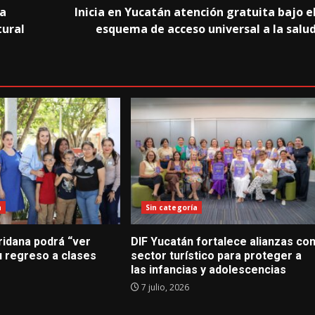
a
Inicia en Yucatán atención gratuita bajo e
tural
esquema de acceso universal a la salu
a
Sin categoría
ridana podrá “ver
DIF Yucatán fortalece alianzas co
u regreso a clases
sector turístico para proteger a
las infancias y adolescencias
7 julio, 2026