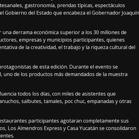
artesanales, gastronomía, prendas típicas, espectáculos
r el Gobierno del Estado que encabeza el Gobernador Joaquí
ar una derrama económica superior a los 30 millones de
uctores, empresas y municipios participantes, quienes
ativa de la creatividad, el trabajo y la riqueza cultural del
rotagonistas de esta edición. Durante el evento se
il, uno de los productos más demandados de la muestra
fluencia todos los días, con miles de asistentes que
anuchos, salbutes, tamales, poc chuc, empanadas y otras
 restaurantes participantes agotaran completamente sus
nos, Los Almendros Express y Casa Yucatán se consolidaron
tentes.