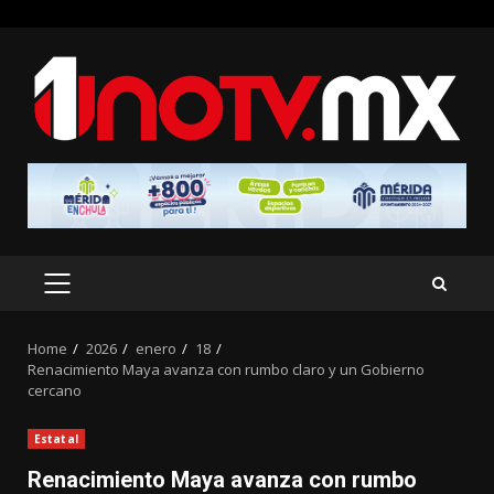
Skip
to
content
PRIMARY
MENU
Home
2026
enero
18
Renacimiento Maya avanza con rumbo claro y un Gobierno
cercano
Estatal
Renacimiento Maya avanza con rumbo