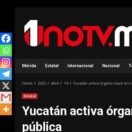
Skip
to
content
Mérida
Estatal
Internacional
Nacional
T
Home
2025
abril
14
Yucatán activa órgano clave en s
Estatal
Yucatán activa órga
pública