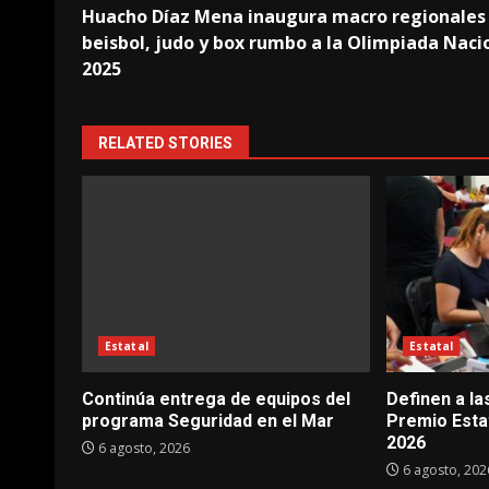
Huacho Díaz Mena inaugura macro regionales
navigation
beisbol, judo y box rumbo a la Olimpiada Naci
2025
RELATED STORIES
Estatal
Estatal
Continúa entrega de equipos del
Definen a la
programa Seguridad en el Mar
Premio Esta
2026
6 agosto, 2026
6 agosto, 202