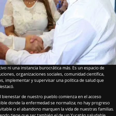
vo ni una instancia burocrática más. Es un espacio de
ciones, organizaciones sociales, comunidad científica,
s, implementar y supervisar una política de salud que
destacó.
l bienestar de nuestro pueblo comienza en el acceso
osible donde la enfermedad se normaliza; no hay progreso
vitable o el abandono marquen la vida de nuestras familias.
endo tiene que ser también el de un Yucatán saludable,