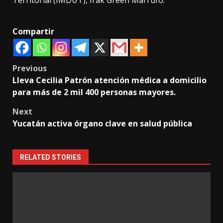
Territorial (IMDUT), Irak Green Marrufo.
Compartir
Post
Previous
Lleva Cecilia Patrón atención médica a domicilio
navigation
para más de 2 mil 400 personas mayores.
Next
Yucatán activa órgano clave en salud pública
RELATED STORIES