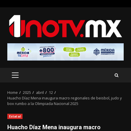
Skip
to
content
PRIMARY
MENU
Home
2025
abril
12
Huacho Díaz Mena inaugura macro regionales de beisbol, judo y
box rumbo a la Olimpiada Nacional 2025
Estatal
Huacho Díaz Mena inaugura macro