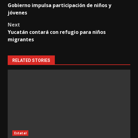
Gobierno impulsa participación de niños y
navigation
jóvenes
Next
Yucatán contará con refugio para niños
migrantes
RELATED STORIES
Estatal