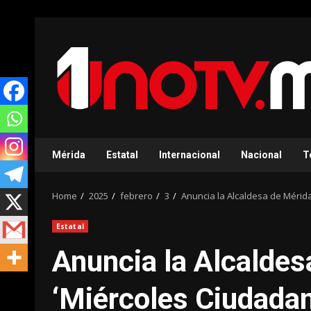
Skip
to
content
Mérida
Estatal
Internacional
Nacional
T
Home
2025
febrero
3
Anuncia la Alcaldesa de Mérid
Estatal
Anuncia la Alcaldes
‘Miércoles Ciudada