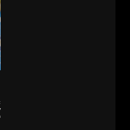
t
y
a