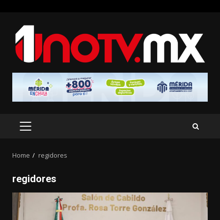
Skip
to
content
PRIMARY
MENU
Home
regidores
regidores