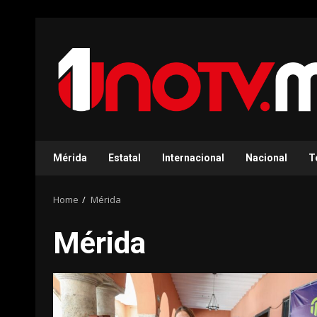
Skip
to
content
Mérida
Estatal
Internacional
Nacional
T
Home
Mérida
Mérida