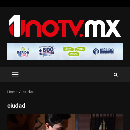
Skip
to
content
PRIMARY
MENU
Home
ciudad
ciudad