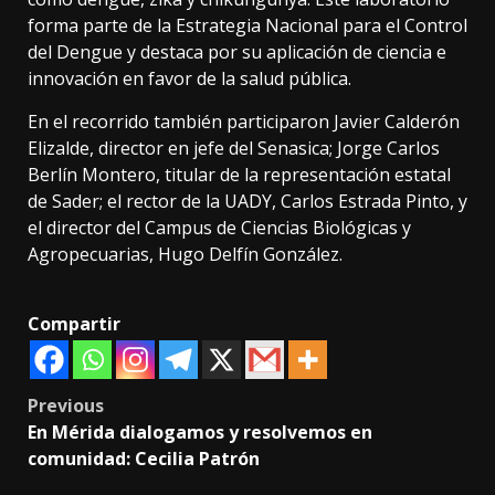
forma parte de la Estrategia Nacional para el Control
del Dengue y destaca por su aplicación de ciencia e
innovación en favor de la salud pública.
En el recorrido también participaron Javier Calderón
Elizalde, director en jefe del Senasica; Jorge Carlos
Berlín Montero, titular de la representación estatal
de Sader; el rector de la UADY, Carlos Estrada Pinto, y
el director del Campus de Ciencias Biológicas y
Agropecuarias, Hugo Delfín González.
Compartir
Post
Previous
En Mérida dialogamos y resolvemos en
navigation
comunidad: Cecilia Patrón