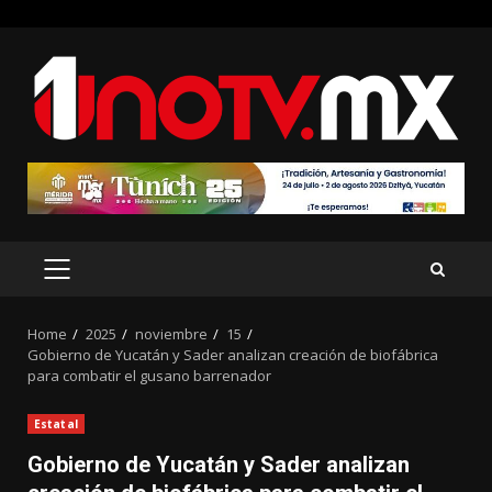
Skip
to
content
PRIMARY
MENU
Home
2025
noviembre
15
Gobierno de Yucatán y Sader analizan creación de biofábrica
para combatir el gusano barrenador
Estatal
Gobierno de Yucatán y Sader analizan