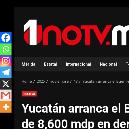
Skip
to
content
Mérida
Estatal
Internacional
Nacional
T
Home
2025
noviembre
13
Yucatán arranca el Buen 
Estatal
Yucatán arranca el
de 8,600 mdp en d