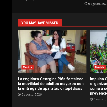
6 agosto, 202
YOU MAY HAVE MISSED
Mérida
Mérida
La regidora Georgina Piña fortalece
Impulsa C
la movilidad de adultos mayores con
organizac
la entrega de aparatos ortopédicos
suma a co
prevenció
6 agosto, 2026
6 agosto,