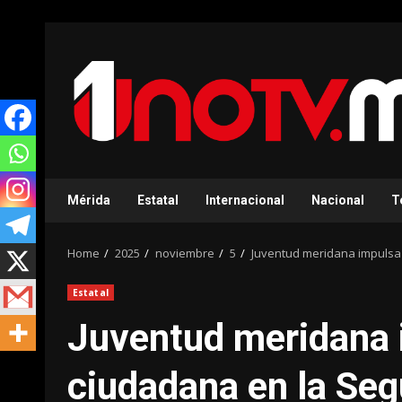
Skip
to
content
Mérida
Estatal
Internacional
Nacional
T
Home
2025
noviembre
5
Juventud meridana impulsa l
Estatal
Juventud meridana i
ciudadana en la Seg