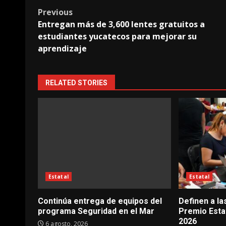
Post
Previous
Entregan más de 3,600 lentes gratuitos a
navigation
estudiantes yucatecos para mejorar su
aprendizaje
RELATED STORIES
Estatal
Estatal
Continúa entrega de equipos del
Definen a la
programa Seguridad en el Mar
Premio Esta
2026
6 agosto, 2026