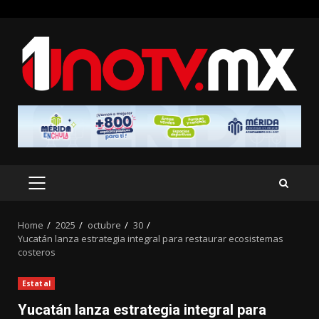
Skip
to
content
PRIMARY
MENU
Home
2025
octubre
30
Yucatán lanza estrategia integral para restaurar ecosistemas
costeros
Estatal
Yucatán lanza estrategia integral para