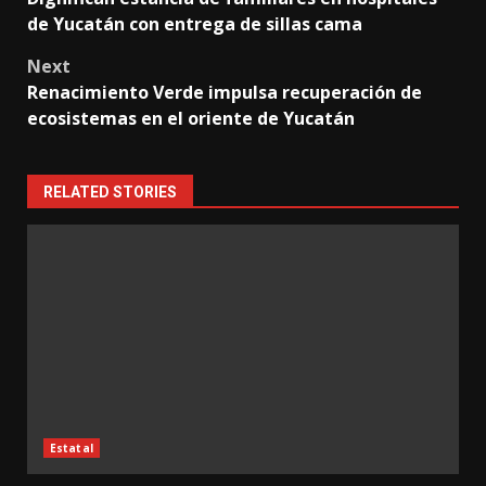
navigation
de Yucatán con entrega de sillas cama
Next
Renacimiento Verde impulsa recuperación de
ecosistemas en el oriente de Yucatán
RELATED STORIES
Estatal