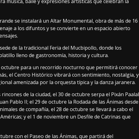
 música, baile y expresiones artísticas que celebran la
 Grande se instalará un Altar Monumental, obra de más de 16
naje a los difuntos y se convierte en un espacio abierto
mensajes.
sede de la tradicional Feria del Mucbipollo, donde los
tillo lleno de gastronomía, historia y cultura.
e octubre para un recorrido nocturno que permitirá conocer
 el Centro Histórico vibrará con sentimiento, nostalgia, y
gional amenizada por la orquesta típica y la danza jaranera.
 rincones de la ciudad, el 30 de octubre serpa el Pixán Paalal
Juan Pablo II; el 29 de octubre la Rodada de las Ánimas desde
nimales de compañía, el 28 de octubre se llevará a cabo el
Américas; y el 1 de noviembre un Desfile de Catrinas que
tubre con el Paseo de las Ánimas, que partirá del