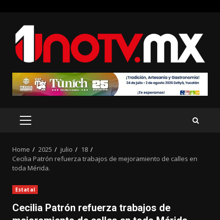
Skip
to
content
PRIMARY
MENU
Home
2025
julio
18
Cecilia Patrón refuerza trabajos de mejoramiento de calles en
toda Mérida.
Estatal
Cecilia Patrón refuerza trabajos de