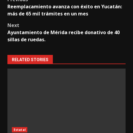
Post
Reemplacamiento avanza con éxito en Yucatán:
navigation
más de 65 mil trámites en un mes
Next
Ayuntamiento de Mérida recibe donativo de 40
sillas de ruedas.
RELATED STORIES
Estatal