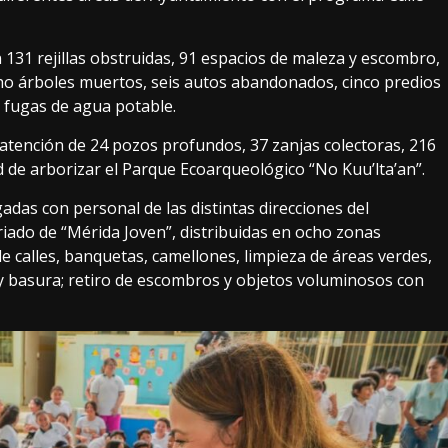
 131 rejillas obstruidas, 91 espacios de maleza y escombro,
ho árboles muertos, seis autos abandonados, cinco predios
s fugas de agua potable.
 atención de 24 pozos profundos, 37 zanjas colectoras, 216
 de arborizar el Parque Ecoarqueológico “No Kuu’lta’an”.
das con personal de las distintas direcciones del
iado de “Mérida Joven”, distribuidas en ocho zonas
e calles, banquetas, camellones, limpieza de áreas verdes,
 y basura; retiro de escombros y objetos voluminosos con