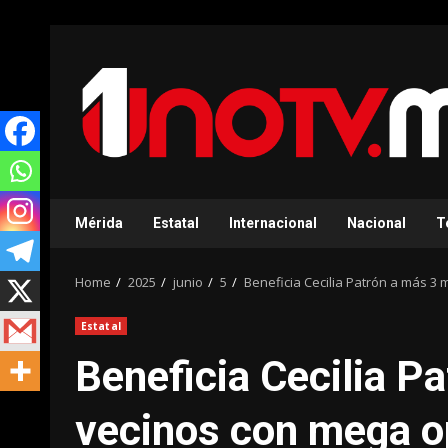
Skip
to
content
Mérida
Estatal
Internacional
Nacional
T
Home
2025
junio
5
Beneficia Cecilia Patrón a más 3 
Estatal
Beneficia Cecilia P
vecinos con mega op