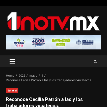
Skip
to
content
PRIMARY
MENU
Home
2025
mayo
1
Reconoce Cecilia Patrón a las y los trabajadores yucatecos.
Estatal
Reconoce Cecilia Patrón a las y los
trabajadores yucatecos.