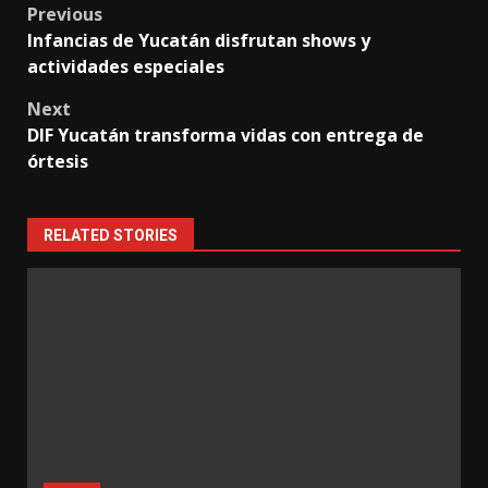
Post
Previous
Infancias de Yucatán disfrutan shows y
navigation
actividades especiales
Next
DIF Yucatán transforma vidas con entrega de
órtesis
RELATED STORIES