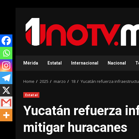
Skip
to
content
Mérida
Estatal
Internacional
Nacional
T
Home
2025
marzo
18
Yucatán refuerza infraestruct
Estatal
Yucatán refuerza in
mitigar huracanes