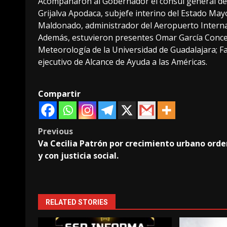
Acompañaron al Gobernador el cónsul general de 
Grijalva Apodaca, subjefe interino del Estado Mayo
Maldonado, administrador del Aeropuerto Interna
Además, estuvieron presentes Omar García Concep
Meteorología de la Universidad de Guadalajara; F
ejecutivo de Alcance de Ayuda a las Américas.
Compartir
Post
Previous
Va Cecilia Patrón por crecimiento urbano ord
navigation
y con justicia social.
RELATED STORIES