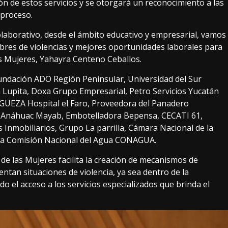
sión de estos servicios y se otorgará un reconocimiento a las
 proceso.
laborativo, desde el ámbito educativo y empresarial, vamos
ibres de violencias y mejores oportunidades laborales para
las Mujeres, Yahayra Centeno Ceballos.
Fundación ADO Región Peninsular, Universidad del Sur
 Lupita, Doxa Grupo Empresarial, Petro Servicios Yucatán
UEZA Hospital el Faro, Proveedora del Panadero
d Anáhuac Mayab, Embotelladora Bepensa, CECATI 61,
 Inmobiliarios, Grupo La parrilla, Cámara Nacional de la
la Comisión Nacional del Agua CONAGUA.
o de las Mujeres facilita la creación de mecanismos de
ntan situaciones de violencia, ya sea dentro de la
do el acceso a los servicios especializados que brinda el