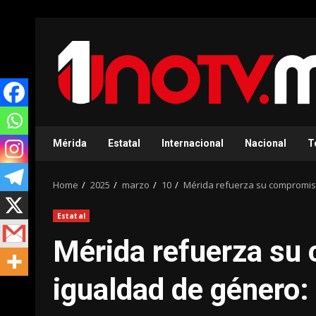
Skip
to
content
Mérida
Estatal
Internacional
Nacional
T
Home
2025
marzo
10
Mérida refuerza su compromiso 
Estatal
Mérida refuerza su
igualdad de género: 