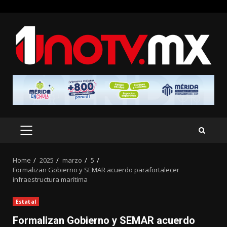
Skip
to
content
PRIMARY
MENU
Home
2025
marzo
5
Formalizan Gobierno y SEMAR acuerdo parafortalecer
infraestructura marítima
Estatal
Formalizan Gobierno y SEMAR acuerdo