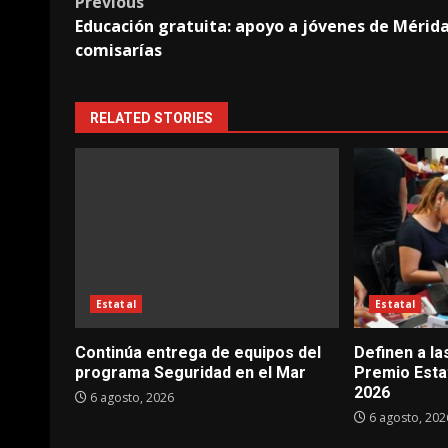
Post
Previous
Educación gratuita: apoyo a jóvenes de Mérida
navigation
comisarías
RELATED STORIES
Estatal
Estatal
Continúa entrega de equipos del
Definen a la
programa Seguridad en el Mar
Premio Esta
2026
6 agosto, 2026
6 agosto, 202