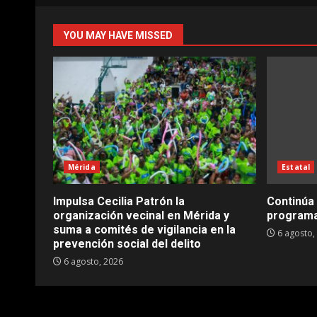
YOU MAY HAVE MISSED
Mérida
Estatal
Impulsa Cecilia Patrón la
Continúa
organización vecinal en Mérida y
programa
suma a comités de vigilancia en la
6 agosto,
prevención social del delito
6 agosto, 2026