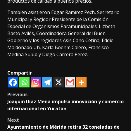
productos de calidad a buenos precios.
También asistieron Edgar Ramírez Pech, Secretario
Municipal y Regidor Presidente de la Comisión
Especial de Organismos Paramunicipales; Lizbeth
Basto Avilés, Coordinadora General del Buen
Gobierno y los regidores Asis Cano Cetina, Eddie
Maldonado Uh, Karla Boehm Calero, Francisco
Medina Sulub y Diego Carrera Pérez.
Compartir
Post
Previous
Joaquín Díaz Mena impulsa innovación y comercio
navigation
internacional en Yucatán
Next
Ayuntamiento de Mérida retira 32 toneladas de