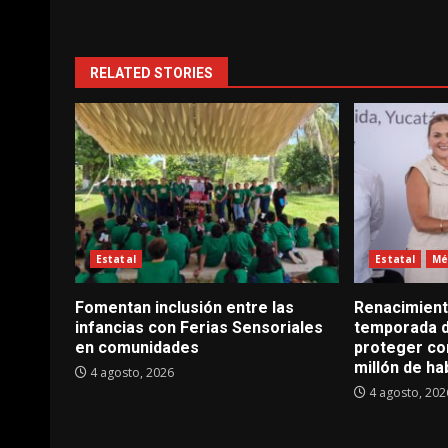
RELATED STORIES
Estatal
Estatal
Mé
Fomentan inclusión entre las
Renacimient
infancias con Ferias Sensoriales
temporada d
en comunidades
proteger co
millón de ha
4 agosto, 2026
4 agosto, 202