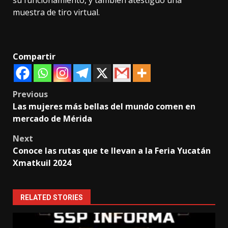
su funcionamiento, y también atestiguó una
muestra de tiro virtual.
Compartir
Post
Previous
Las mujeres más bellas del mundo comen en
navigation
mercado de Mérida
Next
Conoce las rutas que te llevan a la Feria Yucatán
Xmatkuil 2024
RELATED STORIES