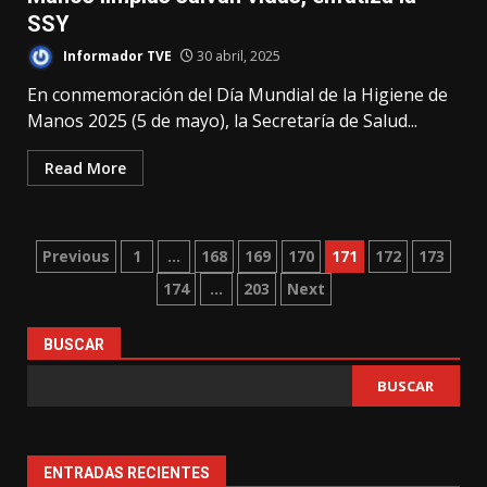
SSY
Informador TVE
30 abril, 2025
En conmemoración del Día Mundial de la Higiene de
Manos 2025 (5 de mayo), la Secretaría de Salud...
Read More
Paginación
Previous
1
…
168
169
170
171
172
173
174
…
203
Next
de
entradas
BUSCAR
BUSCAR
ENTRADAS RECIENTES