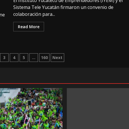
El Instituto Yucateco de Emprendedores (IYEM) y el
Sistema Tele Yucatán firmaron un convenio de
colaboración para...
ene
Read More
n
3
4
5
…
160
Next