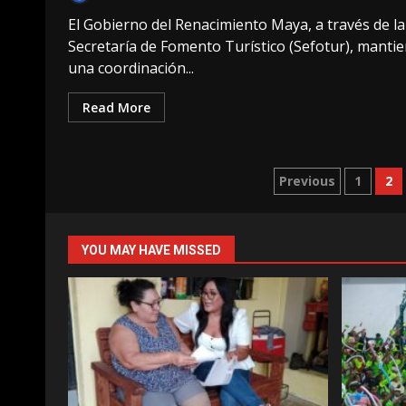
El Gobierno del Renacimiento Maya, a través de la
Secretaría de Fomento Turístico (Sefotur), manti
una coordinación...
Read More
Paginació
Previous
1
2
de
entradas
YOU MAY HAVE MISSED