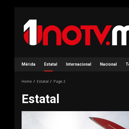
Skip
to
content
Mérida
Estatal
Internacional
Nacional
T
Home
Estatal
Page 2
Estatal